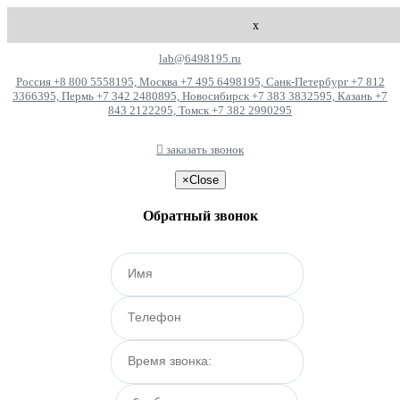
x
lab@6498195.ru
Россия +8 800 5558195, Москва +7 495 6498195, Санк-Петербург +7 812
3366395, Пермь +7 342 2480895, Новосибирск +7 383 3832595, Казань +7
843 2122295, Томск +7 382 2990295
заказать звонок
×
Close
Обратный звонок